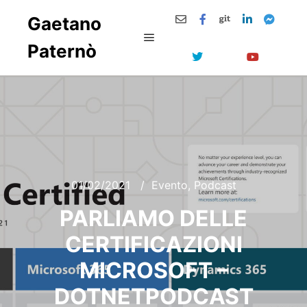
Gaetano
Paternò
Menu principale
01/02/2021
Evento
,
Podcast
PARLIAMO DELLE
CERTIFICAZIONI
MICROSOFT –
DOTNETPODCAST