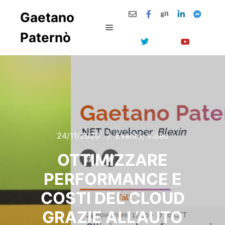
Gaetano
Paternò
Menu principale
24/11/2020
Evento
,
Video
OTTIMIZZARE
PERFORMANCE E
COSTI DEL CLOUD
GRAZIE ALL’AUTO