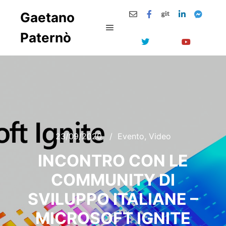
Gaetano
Paternò
Menu principale
23/09/2020
Evento
,
Video
INCONTRO CON LE
COMMUNITY DI
SVILUPPO ITALIANE –
MICROSOFT IGNITE