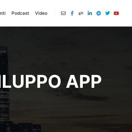
nti
Podcast
Video
VILUPPO APP