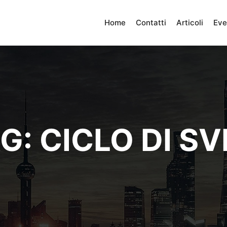
Home
Contatti
Articoli
Eve
AG:
CICLO DI S