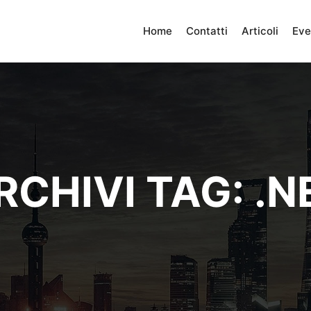
Home
Contatti
Articoli
Eve
RCHIVI TAG:
.N