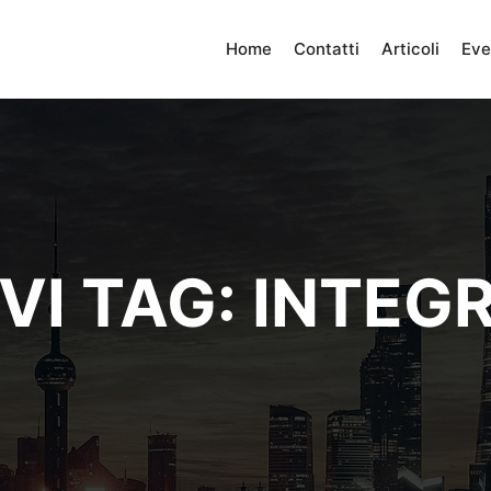
Home
Contatti
Articoli
Eve
VI TAG:
INTEG